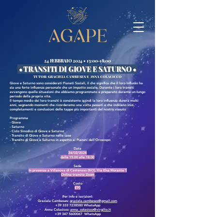
24 FEBBRAIO 2024 • 15:00-18:00
• TRANSITI DI GIOVE E SATURNO
•
TUTOR: GRACIELA CAMBESES E ANNA COLACICCO
Giove e Saturno sono considerati Pianeti Sociali, il che significa che il loro influsso ha
sia una forte influenza personale che un impatto sociale. Durante i loro transiti
avvengono quelle situazioni che abbiamo programmato e preparato durante un lungo
periodo della propria vita.
Il tempo medio dei loro transiti è consistente quindi la loro influenza durerà molti
anni, segnando momenti che ricorderemo una volta passati e che indicano inizi,
completamenti e conclusioni delle tappe più importanti del nostro vissuto
Programma
- Giove
- Saturno
- Ciclo Sinodico di Giove e Saturno
- Transito di Giove e Saturno nelle case
- Transito di Giove e Saturno in aspetto ai Pianeti dell’Oroscopo
Data
24/02/2024
dalle 15.00 alle 18.00
Sede
In presenza a Villanova di Castenaso (BO), Via Elsa Morante 1
Online tramite Zoom
Costo
€70
Per info e iscrizionI:
Graciela Cambeses:
graciela.cambeses@gmail.com
+39 333 7238580
WhatsApp
Anna Colacicco:
anna_colacicco@virgilio.it
+39 347 5600067
WhatsApp